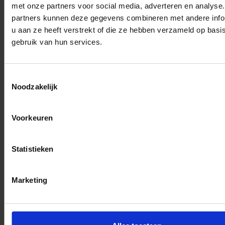
met onze partners voor social media, adverteren en analyse
partners kunnen deze gegevens combineren met andere info
OFFERTE AANVRAAG
u aan ze heeft verstrekt of die ze hebben verzameld op basi
Ons enthousiaste team helpt graag mee om een
gebruik van hun services.
onvergetelijk uitje samen te stellen.
Meer weten?
Toestemmingsselectie
Noodzakelijk
Neem contact met ons op via: 0161 – 454587 of
info@lodge.nl
Voorkeuren
Aantal personen
Statistieken
Ik heb interesse in: *
Marketing
Naam *
E-mailadres *