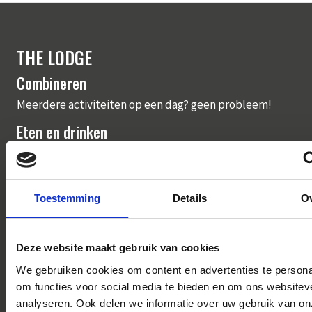
THE LODGE
Combineren
Meerdere activiteiten op een dag? geen probleem!
Eten en drinken
Na een intensieve dag vol actie en avontuur ben je wel
toe aan een gezellig hapje en drankje. Er is keuze uit
een volledig verzorgde BBQ, buffet of
borrelarrangement.
Toestemming
Details
O
Groepen
Wij organiseren uitjes voor besloten gezelschappen
Deze website maakt gebruik van cookies
vanaf 15 tot 500 personen.
We gebruiken cookies om content en advertenties te persona
om functies voor social media te bieden en om ons websitev
Colofon
analyseren. Ook delen we informatie over uw gebruik van on